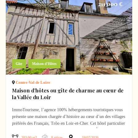
– Chalet (3 personnes avec mezzanine)
211 000 €
– Antonin (2 personnes)
– Clés des Champs (jusqu’à 5 personnes)
– Tisanerie
Capacité totale d’accueil de 14 personnes
En sous-sol :
– Garage
– Local à vélos
,
Gîte
Maison d'Hôtes
– Buanderie
– Cellier
Centre-Val de Loire
– Salle d’eau
Maison d’hôtes ou gîte de charme au cœur de
la Vallée du Loir
Les extérieurs complètent la propriété avec une terrasse d’accueil
et un jardinet.
ImmoTourisme, l’agence 100% hébergements touristiques vous
Cette maison d’hôtes est vendue clés en main et permet une
présente une maison chargée d’histoire au cœur d’un des villages
exploitation immédiate avec des espaces parfaitement adaptés à
préférés des Français, Trôo en Loir-et-Cher. Cet hôtel particulier
l’accueil des voyageurs.
permet d’exploiter jusqu’à 5 CHAMBRES D’HÔTES ou un
GÎTE complet pour 15 personnes.
203.00 m2
9 pièces
19/07/2026