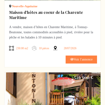
non compris l’activité laser game seminaires etc… Ce bien
Nouvelle-Aquitaine
conviendra aussi bien à un projet de résidence principale avec
Maison d’hôtes au coeur de la Charente
activité touristique, qu’à une résidence secondaire familiale, avec
Maritime
un fort potentiel de rentabilité. Pour plus d’information, visitez
notre site www.gite-chateau-rousset.com Possibilité de conserver
A vendre, maison d’hôtes en Charente Maritime, à Tonnay-
la totalité du mobilier, de l’électroménager HIFI TV, de la
Boutonne, toutes commodités accessibles à pied, rivière pour la
vaisselle, de la lingerie et du site internet avec les comptes des
pêche et les balades à 10 minutes à pied.
opérateurs (booking Air bnb, Gite de France notes supérieures à
9) pour être prêt à l’exploitation le jour même de la signature
Belle charentaise de 233m2, alliant charme de l’ancien et
230.00 m2
10 pièces
28/07/2026
modernité.
Aucun travaux à prévoir. Au rez-de-chaussée, entrée avec wc et
Voir l'annonce
buanderie donnant sur une salle à manger (ou salon pour les
hôtes, cuisine et salon. Quatre chambres avec wc et salle de
douche privative dont une au rez-de-chaussée. Une cinquième
526 500 €
chambre avec salle de bain est disponible à l’étage ainsi qu’une
pièce à aménager selon vos goûts : bibliothèque, atelier créatif…
Garage attenant
Terrain de 2800m2 constructible
DPE C, Chaudière gaz de 2025, Tout à l’égout