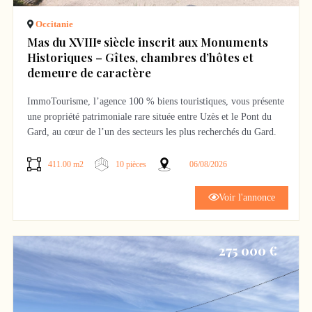
Occitanie
Mas du XVIIIᵉ siècle inscrit aux Monuments
Historiques – Gîtes, chambres d’hôtes et
demeure de caractère
ImmoTourisme, l’agence 100 % biens touristiques, vous présente
une propriété patrimoniale rare située entre Uzès et le Pont du
Gard, au cœur de l’un des secteurs les plus recherchés du Gard.
Ancienne ferme du XVIIIᵉ siècle dont les façades et toitures sont
411.00 m2
10 pièces
06/08/2026
inscrites au titre des Monuments Historiques, cette authentique
propriété en pierre conjugue le charme de l’architecture
Voir l'annonce
provençale, un environnement privilégié et un fort potentiel de
développement touristique.
275 000 €
Développant environ 411 m² habitables sur un terrain arboré
d’environ 1 600 m², elle se compose de deux mas indépendants
entièrement habitables, offrant une organisation idéale pour
accueillir une activité de chambres d’hôtes, de gîtes ou une grande