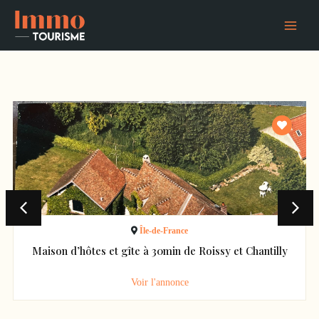
Aller
Main
au
Menu
contenu
Île-de-France
Maison d’hôtes et gîte à 30min de Roissy et Chantilly
Voir l'annonce