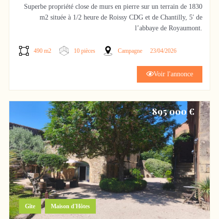
Superbe propriété close de murs en pierre sur un terrain de 1830
m2 située à 1/2 heure de Roissy CDG et de Chantilly, 5′ de
l’abbaye de Royaumont.
D’une superficie de 320 m2 habitables comprenant 10 pièces.
490 m2
10 pièces
Campagne
23/04/2026
Au rdc, une cuisine avec arrière cuisine, un double séjour avec
cheminée, une salle à manger ainsi qu’un bureau.
Voir l'annonce
A l’étage, 3 chambres avec sdb et wc.
A l’extérieur, 2 dépendances:
895 000 €
1 appartement de 70 m2 avec sdb et wc
1 sauna de 50 m2 avec douche et wc, aménageable en studio.
Une superbe grange toute en pierre de 100 m2 accolée d’une
pièce avec cheminée aménageable en cuisine
,
Gîte
Maison d'Hôtes