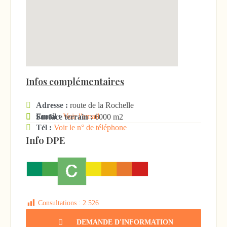
Infos complémentaires
Adresse :
route de la Rochelle
Email :
Voir l'email
Surface terrain :
6000 m2
Tél :
Voir le n° de téléphone
Info DPE
Consultations :
2 526
DEMANDE D'INFORMATION