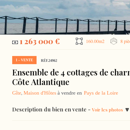
1 263 000 €
160.00m2
8 piè
1 – VENTE
RÉF.24962
Ensemble de 4 cottages de char
Côte Atlantique
Gîte
Maison d'Hôtes
à vendre en
Pays de la Loire
,
Description du bien en vente -
🔽
Voir les photos