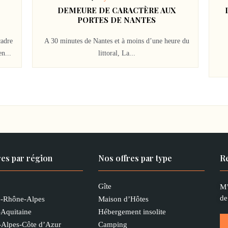
DEMEURE DE CARACTÈRE AUX
D
PORTES DE NANTES
adre
A 30 minutes de Nantes et à moins d’une heure du
n...
littoral, La...
res par région
Nos offres par type
Re
Gîte
M’
de
-Rhône-Alpes
Maison d’Hôtes
-Aquitaine
Hébergement insolite
-Alpes-Côte d’Azur
Camping