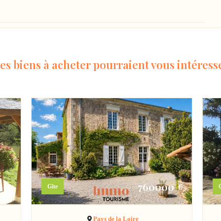
es biens à acheter pourraient vous intéress
0
760000
€
€
Gîte
G
Pays de la Loire