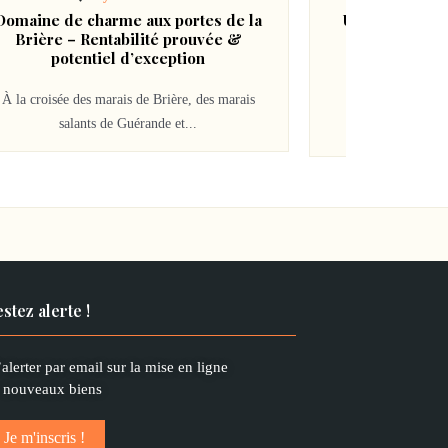
omaine de charme aux portes de la
Un grang gîte 
Brière – Rentabilité prouvée &
potentiel d’exception
ImmoTourisme, l
À la croisée des marais de Brière, des marais
hébergements tour
salants de Guérande et...
ancienne ferme d
stez alerte !
alerter par email sur la mise en ligne
 nouveaux biens
Je m'inscris !