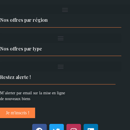
Nos offres par région
Nos offres par type
Restez alerte !
M’alerter par email sur la mise en ligne
de nouveaux biens
Je m'inscris !
F
T
I
L