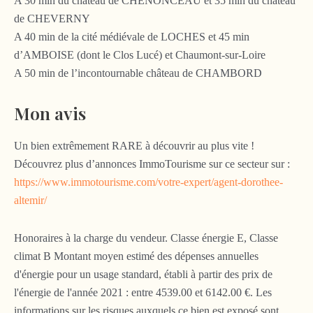
A 30 min du château de CHENONCEAU et 35 min du château
de CHEVERNY
A 40 min de la cité médiévale de LOCHES et 45 min
d’AMBOISE (dont le Clos Lucé) et Chaumont-sur-Loire
A 50 min de l’incontournable château de CHAMBORD
Mon avis
Un bien extrêmement RARE à découvrir au plus vite !
Découvrez plus d’annonces ImmoTourisme sur ce secteur sur :
https://www.immotourisme.com/votre-expert/agent-dorothee-
altemir/
Honoraires à la charge du vendeur. Classe énergie E, Classe
climat B Montant moyen estimé des dépenses annuelles
d'énergie pour un usage standard, établi à partir des prix de
l'énergie de l'année 2021 : entre 4539.00 et 6142.00 €. Les
informations sur les risques auxquels ce bien est exposé sont