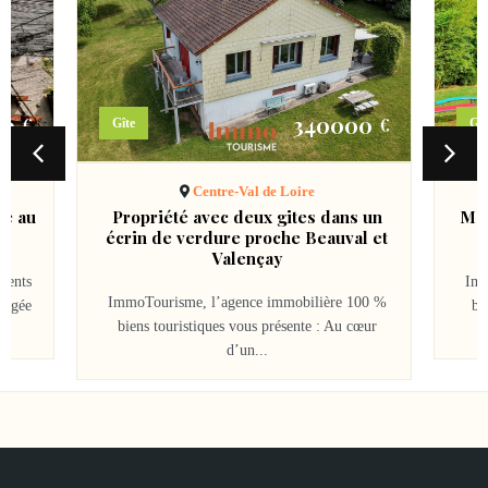
00
340000
€
€
Gîte
Gît
Centre-Val de Loire
me au
Propriété avec deux gites dans un
Mai
écrin de verdure proche Beauval et
Valençay
ments
Imm
ImmoTourisme, l’agence immobilière 100 %
argée
bi
biens touristiques vous présente : Au cœur
d’un...