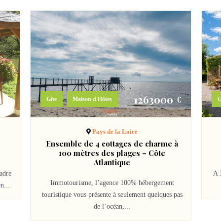
0
1263000
€
€
,
Gîte
Maison d'Hôtes
G
Pays de la Loire
Ensemble de 4 cottages de charme à
100 mètres des plages – Côte
Atlantique
adre
A 
Immotourisme, l’agence 100% hébergement
n...
touristique vous présente à seulement quelques pas
de l’océan,...