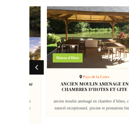
820000
49500
€
Maison d'Hôtes
 Loire
Pays de la Loire
actère en pleine
ANCIEN MOULIN AMENAGE EN
e
CHAMBRES D'HOTES ET GITE
 immobilière 100%
ancien moulin aménagé en chambre d’hôtes, c
s, vousprésente une
naturel exceptionnel, piscine et prestations bie
ère entièrement...