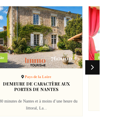
760000
€
îte
Bed and Breakfast
Pays de la Loire
Pa
DEMEURE DE CARACTÈRE AUX
LE CLOS
PORTES DE NANTES
Propriété de car
30 minutes de Nantes et à moins d’une heure du
construite e
littoral, La...