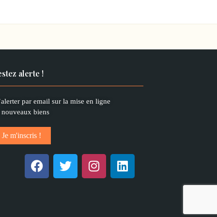
stez alerte !
alerter par email sur la mise en ligne
 nouveaux biens
Je m'inscris !
F
T
I
L
a
w
n
i
c
i
s
n
e
t
t
k
b
t
a
e