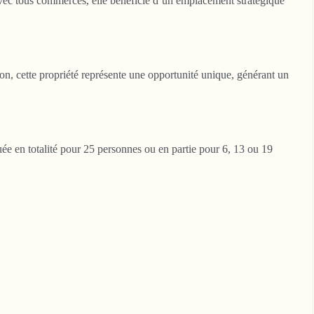
avec tous commerces, elle bénéficie d’un emplacement stratégique
on, cette propriété représente une opportunité unique, générant un
uée en totalité pour 25 personnes ou en partie pour 6, 13 ou 19