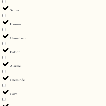
Sauna
Hammam
Climatisation
Balcon
Alarme
Cheminée
Cave