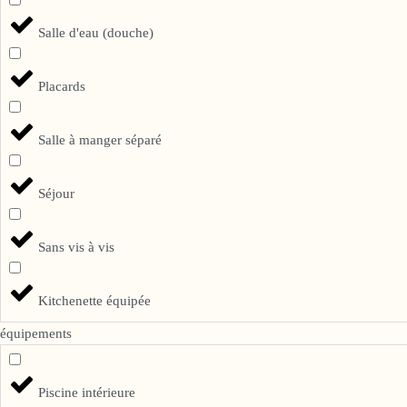
Salle d'eau (douche)
Placards
Salle à manger séparé
Séjour
Sans vis à vis
Kitchenette équipée
équipements
Piscine intérieure