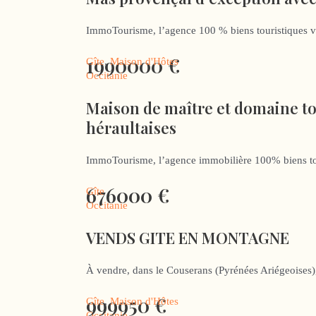
ImmoTourisme, l’agence 100 % biens touristiques v
1990000
€
Gîte
,
Maison d'Hôtes
Occitanie
Maison de maître et domaine to
héraultaises
ImmoTourisme, l’agence immobilière 100% biens
676000
€
Gîte
Occitanie
VENDS GITE EN MONTAGNE
À vendre, dans le Couserans (Pyrénées Ariégeoises),
999950
€
Gîte
,
Maison d'Hôtes
Occitanie