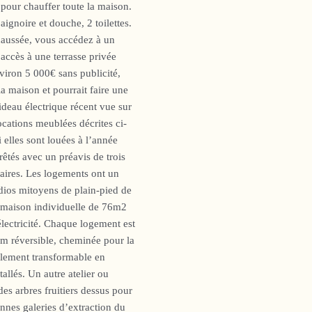
our chauffer toute la maison.
ignoire et douche, 2 toilettes.
chaussée, vous accédez à un
, accès à une terrasse privée
viron 5 000€ sans publicité,
maison et pourrait faire une
ideau électrique récent vue sur
ocations meublées décrites ci-
i elles sont louées à l’année
êtés avec un préavis de trois
taires. Les logements ont un
os mitoyens de plain-pied de
son individuelle de 76m2
lectricité. Chaque logement est
lim réversible, cheminée pour la
ilement transformable en
tallés. Un autre atelier ou
es arbres fruitiers dessus pour
ennes galeries d’extraction du