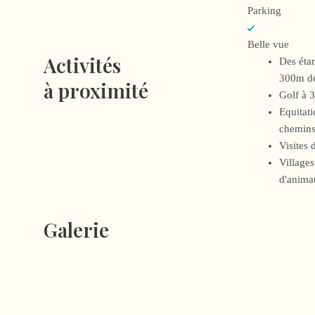
Parking
Belle vue
Activités
Des éta
300m de
à proximité
Golf à 
Equitat
chemins
Visites 
Village
d'animat
Galerie