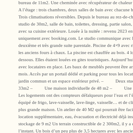
bureau de 11m2. Une cheminée avec récupérateur de chaleur p
A l’étage : trois chambres, deux salles de bain avec chacune ba
Trois climatisations réversibles. Depuis le bureau au rez-de-
studio de 30m2, salle de bain, toilettes, dressing, partie salon
avec sa cuisine extérieure. Louée à la nuitée : revenu 2023 en
uniquement avec booking.com. Le studio communique avec la 
deuxième et très grande suite parentale. Piscine de 4×9 avec r
les anciens fours à chaux. La piscine est chauffée au bois. 4 l
dessous. Elles étaient louées en gites touristiques. Aujourd’hu
avec locataires en place. Les baux de meublés peuvent être arr
mois. Accès par un portail dédié et parking pour tous les loca
jardin commun et un espace extérieur privé. – Deux studi
33m2 – Une maison individuelle de 48 m2 – Une mai
Les logements ont des compteurs défalqueurs pour l’eau et l’é
équipé de frigo, lave-vaisselle, lave-linge, vaisselle… et de c
plus grande maison. Un atelier de 40 M2 qui pourrait être fac
location supplémentaire, eau, évacuation et électricité déjà ins
stockage de 9 m2 Un terrain constructible de 2 300m2, il y a d
l’instant. Un bois d’un peu plus de 3,5 hectares avec les anci