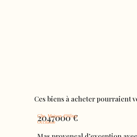
Ces biens à acheter pourraient v
2047000
€
Gîte
,
Maison d'Hôtes
Occitanie
Mas provençal d’exception avec 