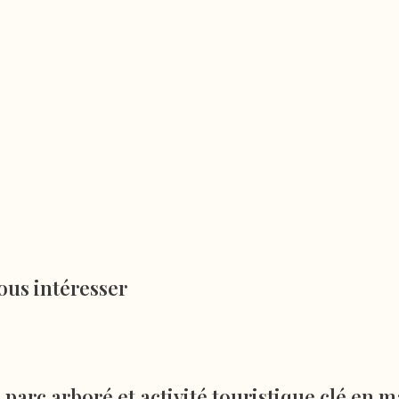
ous intéresser
parc arboré et activité touristique clé en m