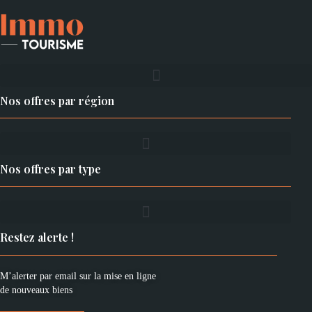
son propre univers, dans un esprit à la fois chaleureux,
contemporain et parfaitement intégré à son environnement.
Les atouts du domaine :
4 cottages indépendants exploitables immédiatement
Emplacement stratégique à 100 m des plages
Nos offres par région
Secteur littoral très recherché
Activité idéale pour gîtes, hébergements touristiques ou
location saisonnière haut de gamme
Environnement calme et préservé
Nos offres par type
Fort potentiel de développement commercial et événementiel
Clientèle touristique fidélisable
Aucun travaux majeurs à prévoir
Ce bien représente une opportunité rare pour un acquéreur
souhaitant développer ou reprendre une activité touristique
Restez alerte !
rentable sur la façade Atlantique, avec un produit différenciant
et immédiatement opérationnel.
M’alerter par email sur la mise en ligne
de nouveaux biens
Le domaine peut également convenir à un projet de
reconversion professionnelle ou à un investisseur souhaitant