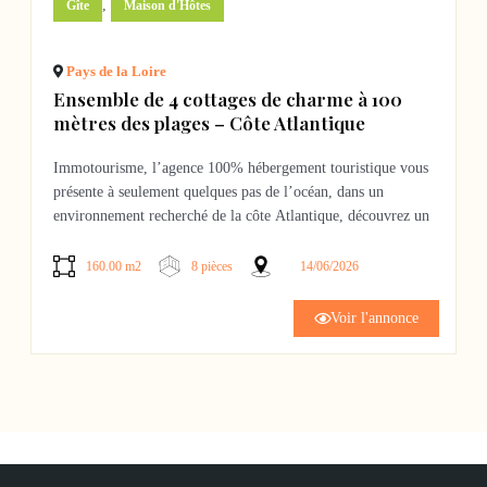
,
Gîte
Maison d'Hôtes
Pays de la Loire
Ensemble de 4 cottages de charme à 100
mètres des plages – Côte Atlantique
Immotourisme, l’agence 100% hébergement touristique vous
présente à seulement quelques pas de l’océan, dans un
environnement recherché de la côte Atlantique, découvrez un
ensemble rare composé de 4 cottages indépendants dédiés à
l’hébergement touristique haut de gamme.
160.00 m2
8 pièces
14/06/2026
Pensé pour une activité de gîtes ou de chambres d’hôtes
Voir l'annonce
premium, ce domaine séduit immédiatement par son
atmosphère élégante, son implantation intimiste et sa
proximité immédiate des plages accessibles à pied.
L’ensemble développe une offre d’accueil parfaitement
adaptée à une clientèle touristique en quête de déconnexion, de
nature et de séjours bord de mer. Chaque cottage bénéficie de