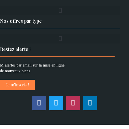
Nos offres par type
Restez alerte !
M’alerter par email sur la mise en ligne
de nouveaux biens
Je m'inscris !
F
T
I
L
a
w
n
i
c
i
s
n
e
t
t
k
b
t
a
e