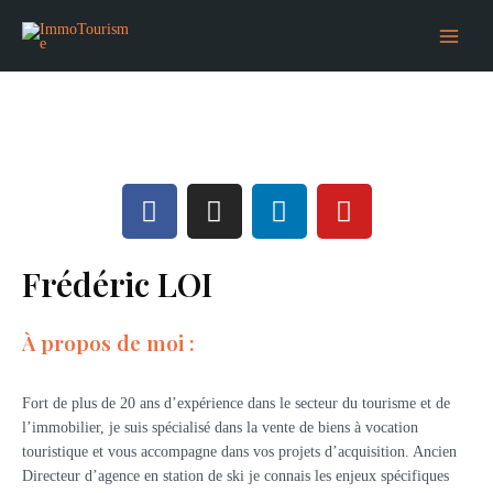
Aller
Main
au
Menu
contenu
F
I
L
Y
a
n
i
o
c
s
n
u
Frédéric LOI
e
t
k
t
b
a
e
u
o
g
d
b
À propos de moi :
o
r
i
e
k
a
n
Fort de plus de 20 ans d’expérience dans le secteur du tourisme et de
m
l’immobilier, je suis spécialisé dans la vente de biens à vocation
touristique et vous accompagne dans vos projets d’acquisition. Ancien
Directeur d’agence en station de ski je connais les enjeux spécifiques