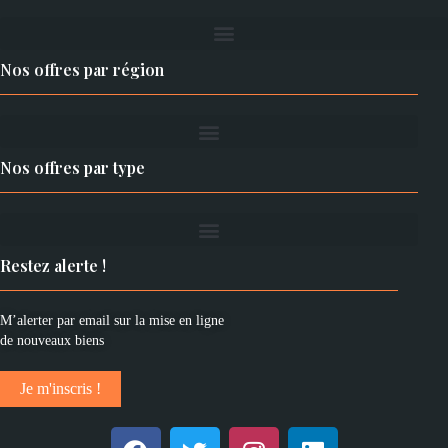
Nos offres par région
Nos offres par type
Restez alerte !
M’alerter par email sur la mise en ligne
de nouveaux biens
Je m'inscris !
F
T
I
L