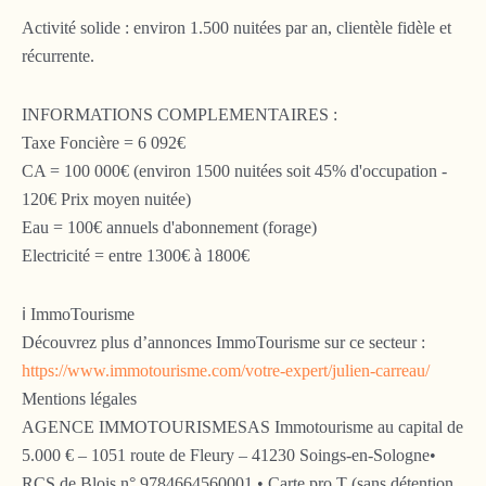
Activité solide : environ 1.500 nuitées par an, clientèle fidèle et
récurrente.
INFORMATIONS COMPLEMENTAIRES :
Taxe Foncière = 6 092€
CA = 100 000€ (environ 1500 nuitées soit 45% d'occupation -
120€ Prix moyen nuitée)
Eau = 100€ annuels d'abonnement (forage)
Electricité = entre 1300€ à 1800€
ℹ️ ImmoTourisme
Découvrez plus d’annonces ImmoTourisme sur ce secteur :
https://www.immotourisme.com/votre-expert/julien-carreau/
Mentions légales
AGENCE IMMOTOURISMESAS Immotourisme au capital de
5.000 € – 1051 route de Fleury – 41230 Soings-en-Sologne•
RCS de Blois n° 9784664560001 • Carte pro T (sans détention