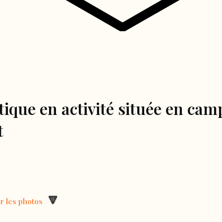
ique en activité située en cam
t
🔽
ir les photos