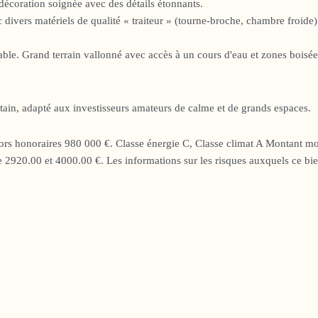
e décoration soignée avec des détails étonnants.
 divers matériels de qualité « traiteur » (tourne-broche, chambre froide)
le. Grand terrain vallonné avec accès à un cours d'eau et zones boisée
ain, adapté aux investisseurs amateurs de calme et de grands espaces.
hors honoraires 980 000 €. Classe énergie C, Classe climat A Montant m
tre 2920.00 et 4000.00 €. Les informations sur les risques auxquels ce bie