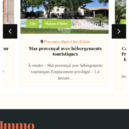
00
1395000
€
€
,
Gîte
Maison d'Hôtes
Héb
Provence-Alpes-Côte d'Azur
cœur
Mas provençal avec hébergements
Cam
touristiques
Pro
fo
A
ns
À vendre – Mas provençal avec hébergements
été
touristiques Emplacement privilégié – 1,4
Impl
hectare...