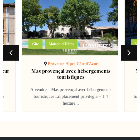
00
1395000
€
€
,
Gîte
Maison d'Hôtes
Ma
Provence-Alpes-Côte d'Azur
cœur
Mas provençal avec hébergements
M
touristiques
ns
À vendre – Mas provençal avec hébergements
été
touristiques Emplacement privilégié – 1,4
tou
hectare...