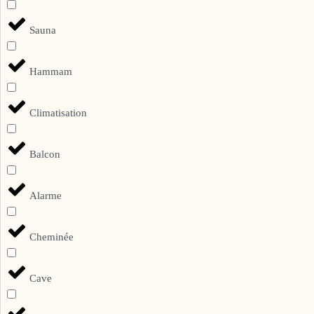
Sauna
Hammam
Climatisation
Balcon
Alarme
Cheminée
Cave