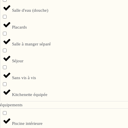
Salle d'eau (douche)
Placards
Salle à manger séparé
Séjour
Sans vis à vis
Kitchenette équipée
équipements
Piscine intérieure