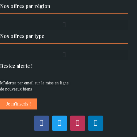
Nos offres par région
Nos offres par type
Restez alerte !
M’alerter par email sur la mise en ligne
de nouveaux biens
Je m'inscris !
F
T
I
L
a
w
n
i
c
i
s
n