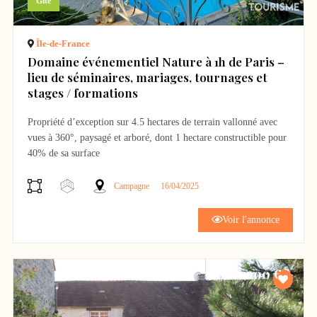
Gîte
Île-de-France
Domaine événementiel Nature à 1h de Paris –
lieu de séminaires, mariages, tournages et
stages / formations
Propriété d’exception sur 4.5 hectares de terrain vallonné avec
vues à 360°, paysagé et arboré, dont 1 hectare constructible pour
40% de sa surface
Actif multi-revenus : plusieurs bâtis, salle réception,
Campagne
16/04/2025
hébergements modulables, hébergements insolites, accès simple,
cadre premium et zéro vis-à-vis. Idéal pour un opérateur ou un
Voir l'annonce
investisseur cherchant un site à monétiser immédiatement.
• Multi-segments : mariages, séminaires, stages bien-être,
3 000 000 €
tournages
• Capacité modulable avec plus de 60 couchages
• Accès : 1 h de Paris, 1 h de Reims, 35 min de Disneyland, gare