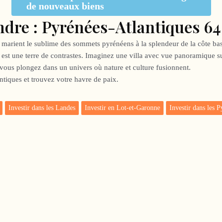
de nouveaux biens
dre : Pyrénées-Atlantiques 64
s marient le sublime des sommets pyrénéens à la splendeur de la côte bas
 est une terre de contrastes. Imaginez une villa avec vue panoramique s
 vous plongez dans un univers où nature et culture fusionnent.
iques et trouvez votre havre de paix.
Investir dans les Landes
Investir en Lot-et-Garonne
Investir dans les 