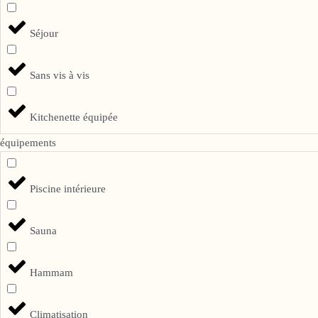
Séjour
Sans vis à vis
Kitchenette équipée
équipements
Piscine intérieure
Sauna
Hammam
Climatisation