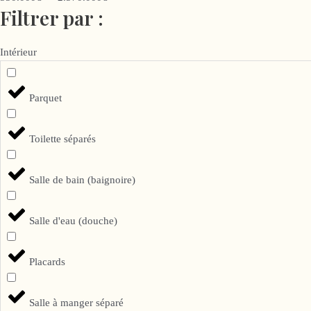
Filtrer par :
Intérieur
Parquet
Toilette séparés
Salle de bain (baignoire)
Salle d'eau (douche)
Placards
Salle à manger séparé