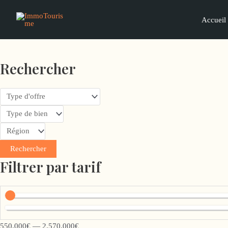
Aller
au
Accueil
contenu
Rechercher
Rechercher
Filtrer par tarif
550.000
€
—
2.570.000
€