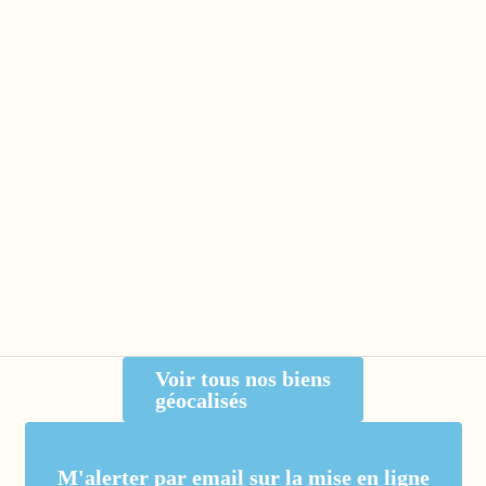
Voir tous nos biens
géocalisés
M'alerter par email sur la mise en ligne