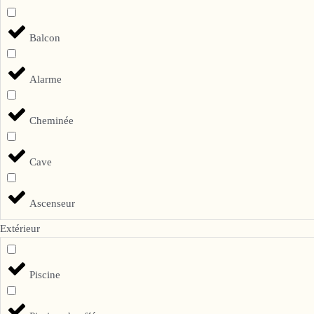
Balcon
Alarme
Cheminée
Cave
Ascenseur
Extérieur
Piscine