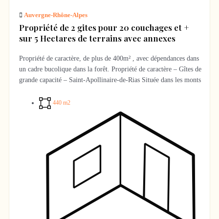
Auvergne-Rhône-Alpes
Propriété de 2 gites pour 20 couchages et +
sur 5 Hectares de terrains avec annexes
Propriété de caractère, de plus de 400m² , avec dépendances dans
un cadre bucolique dans la forêt. Propriété de caractère – Gîtes de
grande capacité – Saint-Apollinaire-de-Rias Située dans les monts
d’Ardèche, à proximité du village de Vernoux-en-Vivarais, cette
propriété rare sur le marché offre un potentiel exceptionnel pour
440 m2
une activité d’accueil ou une grande résidence familiale. Sur un
domaine de plus de 5 hectares (2 ha de parc paysagé, 3 ha de bois
attenants et 1 ha supplémentaire détaché), l’ensemble se compose
de deux gîtes en pierre parfaitement intégrés dans leur
environnement naturel. Le premier gîte, d’une surface de 360 m²,
propose : Une capacité d’accueil de plus de 15 personnes, – 7
chambres, 3 salles de bains, – Une cuisine semi-professionnelle
adaptée à la réception de groupes, – Des espaces de vie spacieux
et lumineux. Le second gîte, d’une surface de 88 m², offre 5
couchages, 2 chambres et 1 salle de bain, idéal pour accueillir des