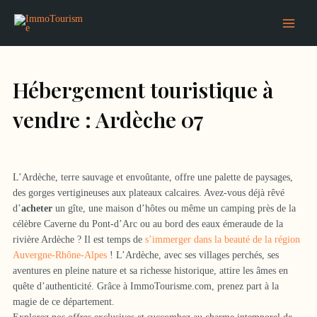
Aller
Main
au
Menu
contenu
Hébergement touristique à
vendre : Ardèche 07
L’Ardèche, terre sauvage et envoûtante, offre une palette de paysages,
des gorges vertigineuses aux plateaux calcaires. Avez-vous déjà rêvé
d’
acheter
un gîte, une maison d’hôtes ou même un camping près de la
célèbre Caverne du Pont-d’Arc ou au bord des eaux émeraude de la
rivière Ardèche ? Il est temps de
s’immerger dans la beauté de la région
Auvergne-Rhône-Alpes
! L’Ardèche, avec ses villages perchés, ses
aventures en pleine nature et sa richesse historique, attire les âmes en
quête d’authenticité. Grâce à ImmoTourisme.com, prenez part à la
magie de ce département.