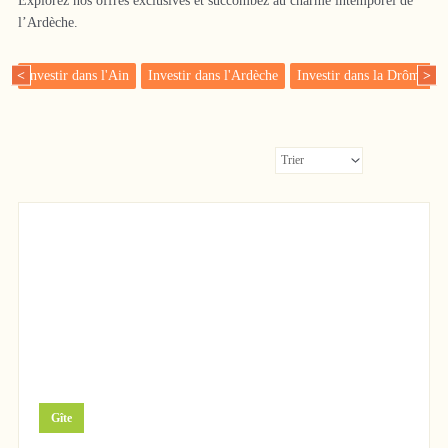
Explorez nos offres exclusives et succombez au charme intemporel de
l’Ardèche.
Investir dans l'Ain
Investir dans l'Ardèche
Investir dans la Drôme
<
>
729 000 €
Gîte