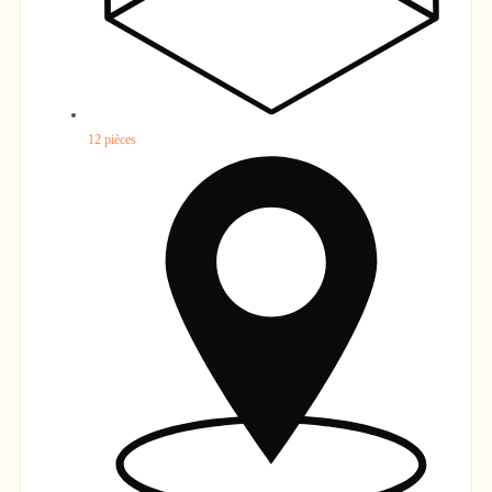
familles ou pour compléter l’activité locative. L’extérieur est à la
hauteur du cadre : – Parc arboré, pelouse entretenue, forêt privée,
– Annexes de qualité : carport, garage, kota grill, sauna, – Une
dépendance équipée pour la cuisson au feu de bois (pain, pizzas,
grillades). L’ensemble est situé à 40 minutes de Valence, 1h30 de
Lyon, 2h15 de Marseille. Revenus locatifs actuels : 50 000 par an
12 pièces
non compris l’activité laser game seminaires etc… Ce bien
conviendra aussi bien à un projet de résidence principale avec
activité touristique, qu’à une résidence secondaire familiale, avec
un fort potentiel de rentabilité. Pour plus d’information, visitez
notre site www.gite-chateau-rousset.com Possibilité de conserver
la totalité du mobilier, de l’électroménager HIFI TV, de la
vaisselle, de la lingerie et du site internet avec les comptes des
opérateurs (booking Air bnb, Gite de France notes supérieures à
9) pour être prêt à l’exploitation le jour même de la signature