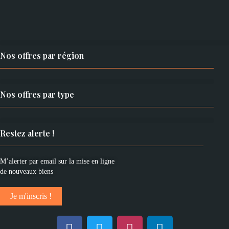
Nos offres par région
Nos offres par type
Restez alerte !
M’alerter par email sur la mise en ligne
de nouveaux biens
Je m'inscris !
F
T
I
L