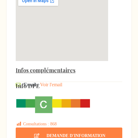
Infos complémentaires
Info DPE
Email :
Voir l'email
Consultations :
868
DEMANDE D'INFORMATION