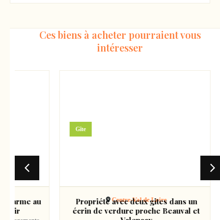
Ces biens à acheter pourraient vous
intéresser
340000
€
Gîte
Centre-Val de Loire
arme au
Propriété avec deux gites dans un
ir
écrin de verdure proche Beauval et