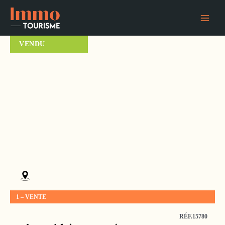
Aller
Main
au
Menu
contenu
VENDU
1 – VENTE
RÉF.15780