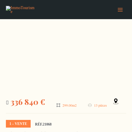
Aller
Main
au
Menu
contenu
336 840 €
299.00m2
13 pièces
1 – VENTE
RÉF.21068