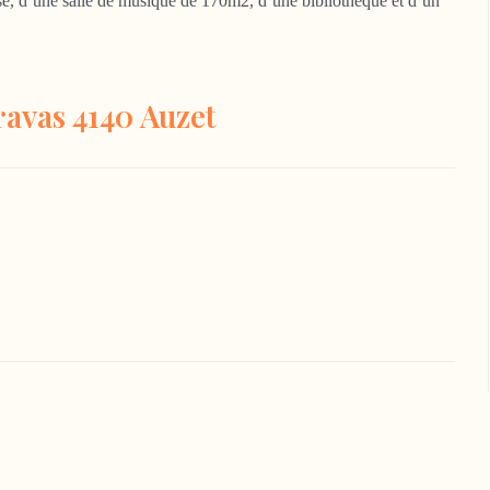
sse, d’une salle de musique de 170m2, d’une bibliothèque et d’un
avas 4140 Auzet