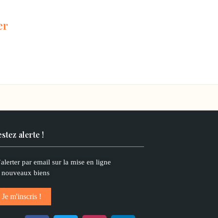
er
stez alerte !
alerter par email sur la mise en ligne
 nouveaux biens
Je m'inscris !