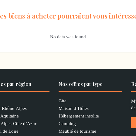
es biens à acheter pourraient vous intéress
No data was found
res par région
Nos offres par type
Re
Gîte
M’
de
-Rhône-Alpes
Maison d’Hôtes
-Aquitaine
Hébergement insolite
-Alpes-Côte d’Azur
Camping
l de Loire
Meublé de tourisme