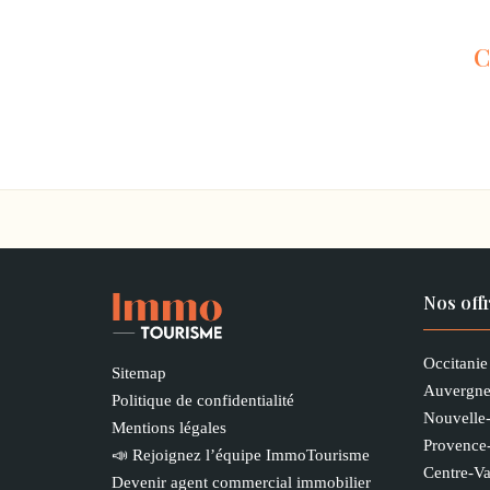
C
Nos off
Occitanie
Sitemap
Auvergne
Politique de confidentialité
Nouvelle
Mentions légales
Provence
📣 Rejoignez l’équipe ImmoTourisme
Centre-Va
Devenir agent commercial immobilier